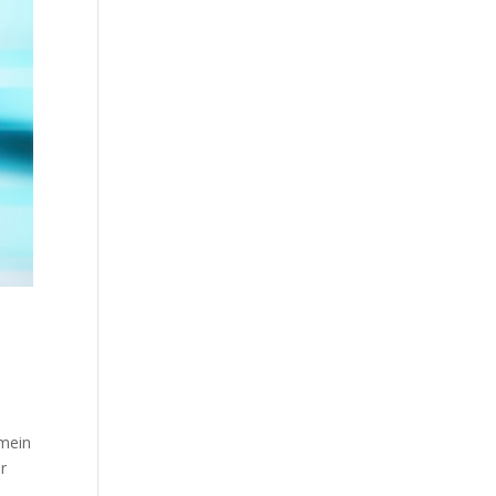
 mein
er