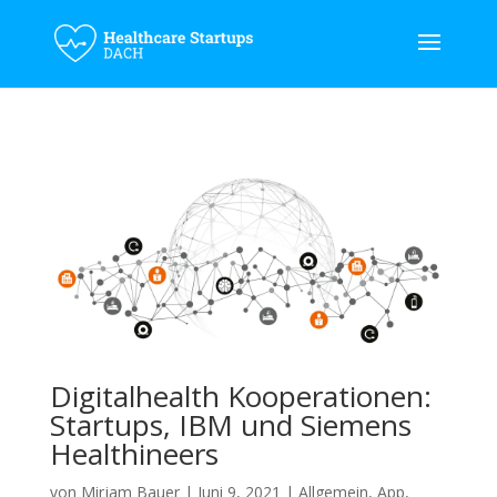
Digitalhealth Kooperationen:
Startups, IBM und Siemens
Healthineers
von
Mirjam Bauer
|
Juni 9, 2021
|
Allgemein
,
App
,