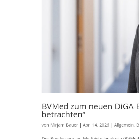
BVMed zum neuen DiGA-Ber
betrachten“
von
Mirjam Bauer
|
Apr. 14, 2026
|
Allgemein
,
B
Der Bundesverband Medizintechnologie (BVMed) k