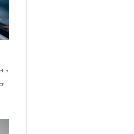
eber
ten