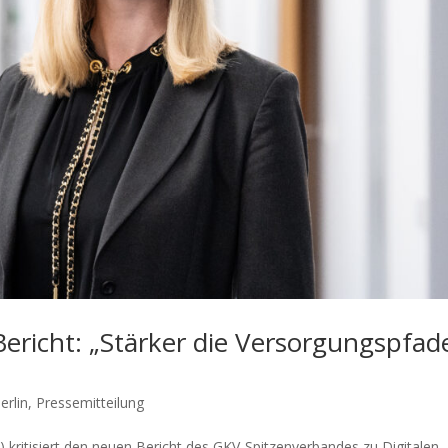
icht: „Stärker die Versorgungspfad
erlin
,
Pressemitteilung
ritisiert den neuen Bericht des GKV-Spitzenverbandes zu Digitalen