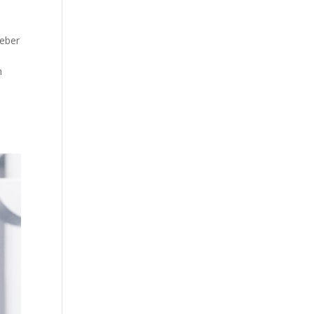
eber
n