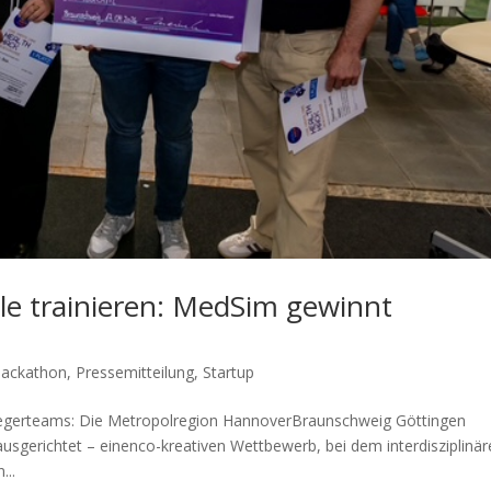
lle trainieren: MedSim gewinnt
ackathon
,
Pressemitteilung
,
Startup
Siegerteams: Die Metropolregion HannoverBraunschweig Göttingen
sgerichtet – einenco-kreativen Wettbewerb, bei dem interdisziplinär
...