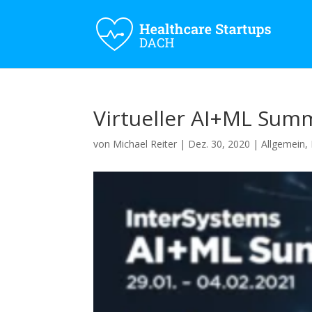
Virtueller AI+ML Summ
von
Michael Reiter
|
Dez. 30, 2020
|
Allgemein
,