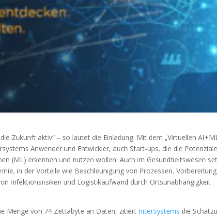
die Zukunft aktiv“ – so lautet die Einladung. Mit dem „Virtuellen AI+M
rsystems Anwender und Entwickler, auch Start-ups, die die Potenzial
Lernen (ML) erkennen und nutzen wollen. Auch im Gesundheitswesen se
emie, in der Vorteile wie Beschleunigung von Prozessen, Vorbereitun
n Infektionsrisiken und Logistikaufwand durch Ortsunabhängigkeit
me Menge von 74 Zettabyte an Daten, zitiert
InterSystems
die Schätz