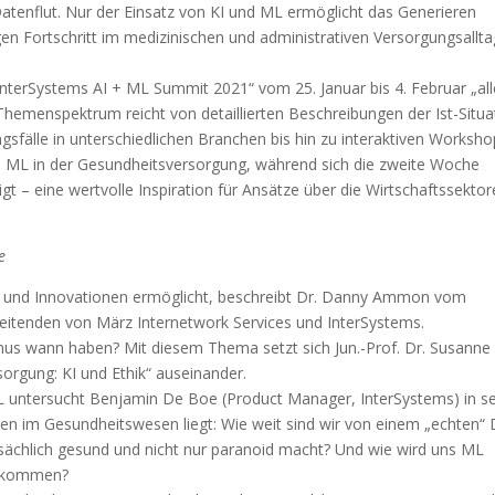
 Datenflut. Nur der Einsatz von KI und ML ermöglicht das Generieren
en Fortschritt im medizinischen und administrativen Versorgungsallta
 InterSystems AI + ML Summit 2021“ vom 25. Januar bis 4. Februar „al
hemenspektrum reicht von detaillierten Beschreibungen der Ist-Situa
fälle in unterschiedlichen Branchen bis hin zu interaktiven Worksho
d ML in der Gesundheitsversorgung, während sich die zweite Woche
 – eine wertvolle Inspiration für Ansätze über die Wirtschaftssekto
e
t und Innovationen ermöglicht, beschreibt Dr. Danny Ammon vom
rbeitenden von März Internetwork Services und InterSystems.
ithmus wann haben? Mit diesem Thema setzt sich Jun.-Prof. Dr. Susanne
sorgung: KI und Ethik“ auseinander.
 ML untersucht Benjamin De Boe (Product Manager, InterSystems) in se
 im Gesundheitswesen liegt: Wie weit sind wir von einem „echten“ 
tsächlich gesund und nicht nur paranoid macht? Und wie wird uns ML
zu kommen?