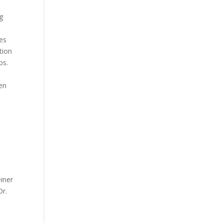
g
les
tion
ps.
ren
iner
Dr.