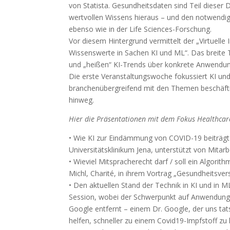
von Statista. Gesundheitsdaten sind Teil dieser
wertvollen Wissens hieraus – und den notwendig
ebenso wie in der Life Sciences-Forschung.
Vor diesem Hintergrund vermittelt der „Virtuelle
Wissenswerte in Sachen KI und ML“. Das breite T
und „heißen“ KI-Trends über konkrete Anwendungs
Die erste Veranstaltungswoche fokussiert KI un
branchenübergreifend mit den Themen beschäftigt
hinweg.
Hier die Präsentationen mit dem Fokus Healthcar
• Wie KI zur Eindämmung von COVID-19 beiträg
Universitätsklinikum Jena, unterstützt von Mita
• Wieviel Mitspracherecht darf / soll ein Algor
Michl, Charité, in ihrem Vortrag „Gesundheitsver
• Den aktuellen Stand der Technik in KI und in
Session, wobei der Schwerpunkt auf Anwendungen
Google entfernt – einem Dr. Google, der uns ta
helfen, schneller zu einem Covid19-Impfstoff 