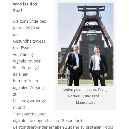
Was ist das
Ziel?
Bis zum Ende des
Jahres 2023 soll
das
Gesundheitswese
n in Essen
vollständig
digitalisiert sein.
Für
Bürger gibt
es einen
barrierefreien
digitalen Zugang
Leitung der Initiative: Prof. J.
zu
Werner (li) und Prof. D.
Leistungserbringe
Matusiewicz
rn und
Transparenz über
digitale Lösungen für Ihre Gesundheit.
Leistungserbringer erhalten Zugang zu digitalen Tools