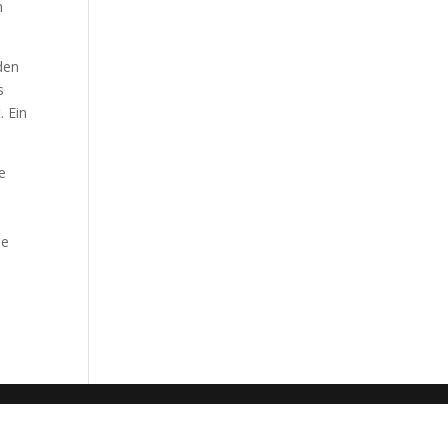
m
den
s
. Ein
e
he