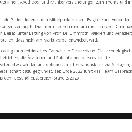
en, Ärzt:innen, Apotheken und Krankenversicherungen zum Thema und i
ie Patient:innen in den Mittelpunkt rücken. Es gibt einen verbinden
ungen verknüpft. Die Informationen rund um medizinisches Cannabi
Beirat, unter Leitung von Prof. Dr. Limmroth, validiert und verifiziert
erstellen, dass nicht am Markt vorbei entwickelt wird.
“-Lösung für medizinisches Cannabis in Deutschland. Die technologisch
etrieben, die Ärzt:innen und Patient:innen personalisierte
eiterentwickelnden und optimierten Informationsbasis zur Verfügung
 Gesellschaft dazu gegründet, seit Ende 2022 führt das Team Gespräc
aus dem Gesundheitsbereich (Stand 2/2023).