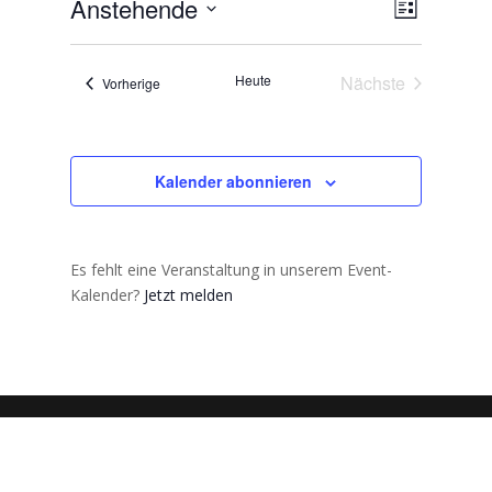
Ansicht
Verans
Anstehende
Liste
Ansicht
Navigat
Datum
Navigat
wählen.
Heute
Nächste
Veranstaltungen
Vorherige
Veranstaltunge
Kalender abonnieren
Es fehlt eine Veranstaltung in unserem Event-
Kalender?
Jetzt melden