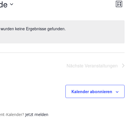
Ansi
Ve
de
An
Liste
Nav
Na
 wurden keine Ergebnisse gefunden.
Nächste
Veranstaltungen
Kalender abonnieren
vent-Kalender?
Jetzt melden