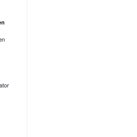
en
en
ator