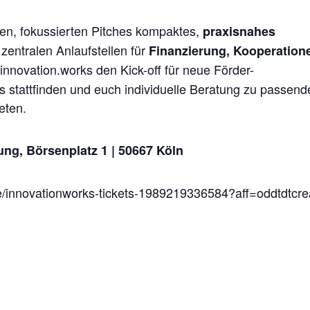
rzen, fokussierten Pitches kompaktes,
praxisnahes
zentralen Anlaufstellen für
Finanzierung, Kooperation
t innovation.works den Kick-off für neue Förder-
s stattfinden und euch individuelle Beratung zu passend
eten.
rung,
Börsenplatz 1 | 50667 Köln
e/innovationworks-tickets-1989219336584?aff=oddtdtcre