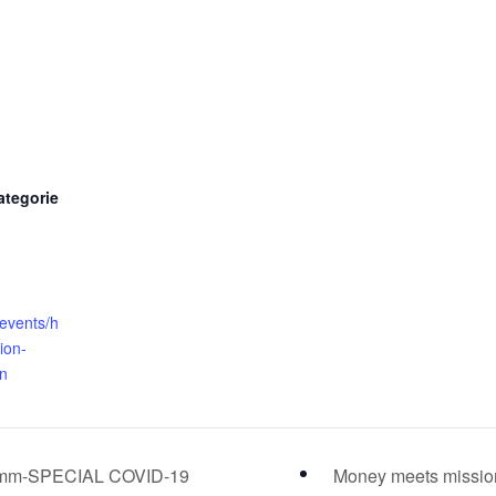
ategorie
/events/h
ion-
on
gramm-SPECIAL COVID-19
Money meets missi