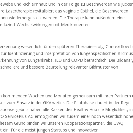
gewebe und -schleimhaut und in der Folge zu Beschwerden wie Jucken
e Lasertherapie revitalisiert das vaginale Epithel, die Beschwerden
ann wiederhergestellt werden. Die Therapie kann außerdem eine
reduziert Wechselwirkungen mit Medikamenten.
erkennung wesentlich für den späteren Therapieerfolg. Contextflow b
zur Identifizierung und Interpretation von lungenspezifischen Bildmu
 Erkennung von Lungenkrebs, ILD und COPD beträchtlich. Die Bildanal
schnellere und bessere Beurteilung relevanter Bildmuster von
.
 den kommenden Wochen und Monaten gemeinsam mit ihren Partnern 
 zum Einsatz in der GKV weiter. Die Pilotphase dauert in der Regel 
luationsergebnis haben alle Kassen des Healthy Hub die Möglichkeit, in
GWQ ServicePlus AG ermöglichen wir zudem einer noch wesentlich höh
s diesem Grund binden wir unseren Kooperationspartner, die GWQ
t ein. Für die meist jungen Startups und innovativen