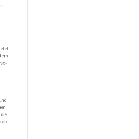
,
ietet
stern
yse-
und
ein
 die
eren