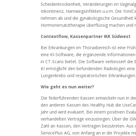
Scheidentrockenheit, Veränderungen im Vaginal
Inkontinenz, Harnwegsinfekten u.v.m. Die YoniCar
nehmen ab und die gynäkologische Gesundheit k
Hormonersatztherapie überflüssig machen und 
Contextflow, Kassenpartner IKK Südwest
Bei Erkrankungen im Thoraxbereich ist eine Früh
eine KI-Software, die ergänzende Informationen 
in CT-Scans bietet. Die Software verbessert die
KI ermöglicht den befundenden Radiologen eine 
Lungenkrebs und respiratorischen Erkrankungen
Wie geht es nun weiter?
Die federführenden Kassen entwickeln nun in
den anderen Kassen des Healthy Hub die UseCases
Jahr und wird evaluiert. Bei einem positiven Eva
verhandelten Verträge einzusteigen. Über die 
Zahl an Kassen, den Verträgen beizutreten. Au
ServicePlus AG, von Anfang an in die Projekte mi