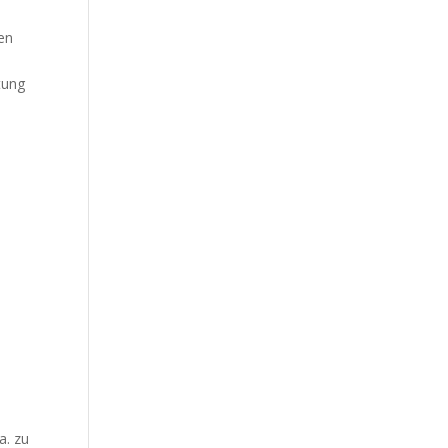
en
tung
a. zu