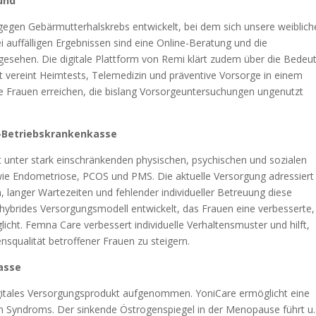
und
gen Gebärmutterhalskrebs entwickelt, bei dem sich unsere weiblich
 auffälligen Ergebnissen sind eine Online-Beratung und die
esehen. Die digitale Plattform von Remi klärt zudem über die Bedeu
t vereint Heimtests, Telemedizin und präventive Vorsorge in einem
e Frauen erreichen, die bislang Vorsorgeuntersuchungen ungenutzt
-Betriebskrankenkasse
idet unter stark einschränkenden physischen, psychischen und sozialen
e Endometriose, PCOS und PMS. Die aktuelle Versorgung adressiert
 langer Wartezeiten und fehlender individueller Betreuung diese
 hybrides Versorgungsmodell entwickelt, das Frauen eine verbesserte,
icht. Femna Care verbessert individuelle Verhaltensmuster und hilft,
squalität betroffener Frauen zu steigern.
asse
gitales Versorgungsprodukt aufgenommen. YoniCare ermöglicht eine
n Syndroms. Der sinkende Östrogenspiegel in der Menopause führt u.