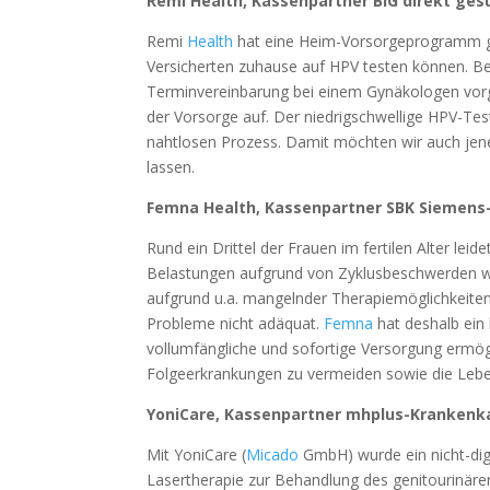
Remi Health, Kassenpartner BIG direkt ges
Remi
Health
hat eine Heim-Vorsorgeprogramm ge
Versicherten zuhause auf HPV testen können. Bei
Terminvereinbarung bei einem Gynäkologen vorg
der Vorsorge auf. Der niedrigschwellige HPV-Tes
nahtlosen Prozess. Damit möchten wir auch jen
lassen.
Femna Health, Kassenpartner SBK Siemens
Rund ein Drittel der Frauen im fertilen Alter le
Belastungen aufgrund von Zyklusbeschwerden wi
aufgrund u.a. mangelnder Therapiemöglichkeiten,
Probleme nicht adäquat.
Femna
hat deshalb ein
vollumfängliche und sofortige Versorgung ermögl
Folgeerkrankungen zu vermeiden sowie die Leben
YoniCare, Kassenpartner mhplus-Krankenk
Mit YoniCare (
Micado
GmbH) wurde ein nicht-di
Lasertherapie zur Behandlung des genitourinäre