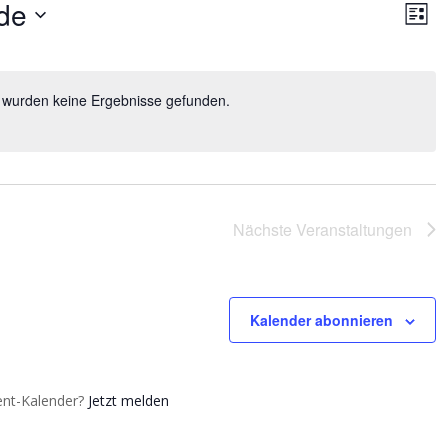
Ansi
Ve
de
An
Liste
Nav
Na
 wurden keine Ergebnisse gefunden.
Nächste
Veranstaltungen
Kalender abonnieren
vent-Kalender?
Jetzt melden