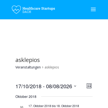
asklepios
Veranstaltungen
asklepios
Ansicht
Verans
17/10/2018
 - 
08/08/2026
Liste
Ansicht
Navigat
Datum
Navigat
Oktober 2018
wählen.
17. Oktober 2018
bis
18. Oktober 2018
MI.